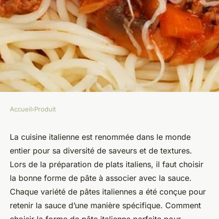
Accueil
›
Produit
PRODUIT
Comment choisir la forme de
La cuisine italienne est renommée dans le monde
entier pour sa diversité de saveurs et de textures.
pâte italienne parfaite pour
Lors de la préparation de plats italiens, il faut choisir
chaque sauce ?
la bonne forme de pâte à associer avec la sauce.
Chaque variété de pâtes italiennes a été conçue pour
Lucie
•
9 novembre 2023
•
2 min de lecture
retenir la sauce d’une manière spécifique. Comment