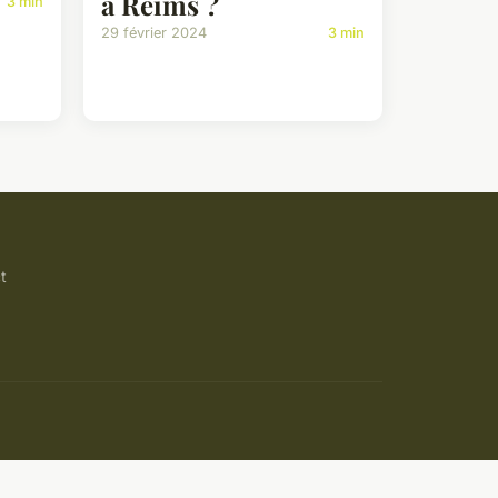
à Reims ?
3 min
29 février 2024
3 min
t