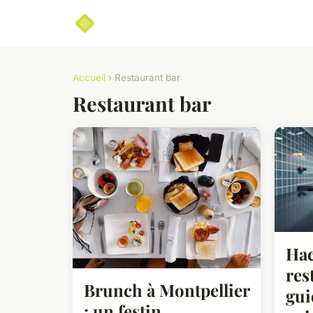
Accueil
› Restaurant bar
Restaurant bar
Hac
res
Brunch à Montpellier
gui
: un festin