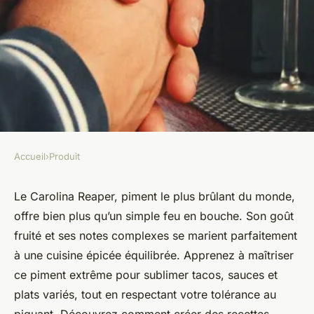
Accueil
›
Produit
PRODUIT
Délicieuses recettes épicées
Le Carolina Reaper, piment le plus brûlant du monde,
offre bien plus qu’un simple feu en bouche. Son goût
avec le carolina reaper
fruité et ses notes complexes se marient parfaitement
à une cuisine épicée équilibrée. Apprenez à maîtriser
Lucie
•
16 octobre 2025
•
7 min de lecture
ce piment extrême pour sublimer tacos, sauces et
plats variés, tout en respectant votre tolérance au