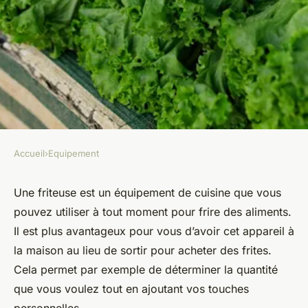
Accueil
›
Equipement
EQUIPEMENT
Conseils et astuces pour bien
Une friteuse est un équipement de cuisine que vous
pouvez utiliser à tout moment pour frire des aliments.
choisir sa friteuse
Il est plus avantageux pour vous d’avoir cet appareil à
la maison au lieu de sortir pour acheter des frites.
Chloé
•
4 décembre 2023
•
2 min de lecture
Cela permet par exemple de déterminer la quantité
que vous voulez tout en ajoutant vos touches